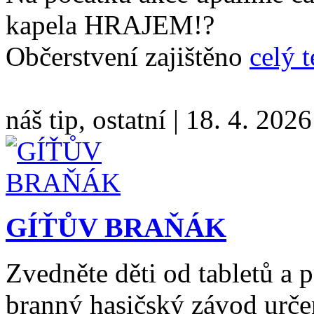
kapela HRAJEM!?
Občerstvení zajištěno
celý t
náš tip, ostatní
|
18. 4. 2026
GÍŤŮV BRAŇÁK
Zvedněte děti od tabletů a
branný hasičský závod určen