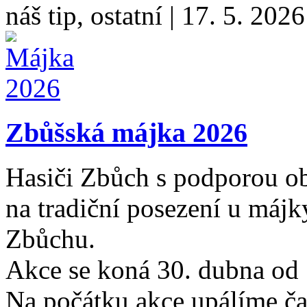
náš tip, ostatní
|
17. 5. 2026
Zbůšská májka 2026
Hasiči Zbůch s podporou ob
na tradiční posezení u májk
Zbůchu.
Akce se koná 30. dubna od 
Na počátku akce upálíme čar