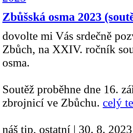
Zbůšská osma 2023 (soutě
dovolte mi Vás srdečně poz
Zbůch, na XXIV. ročník sou
osma.
Soutěž proběhne dne 16. zá
zbrojnicí ve Zbůchu.
celý t
náš tip, ostatní
|
30. 8. 2023