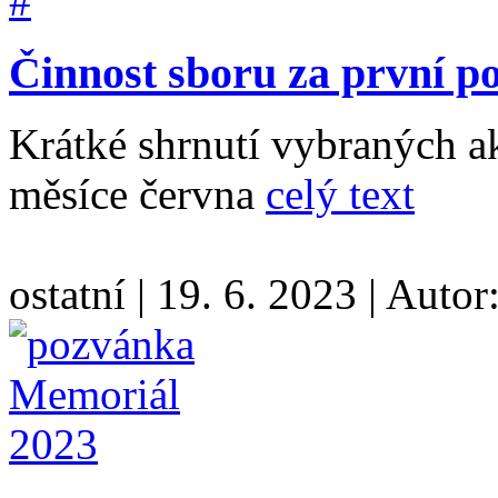
Činnost sboru za první p
Krátké shrnutí vybraných ak
měsíce června
celý text
ostatní
|
19. 6. 2023
|
Autor