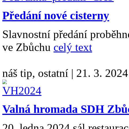
Předání nové cisterny
Slavnostní předání proběhn
ve Zbůchu
celý text
náš tip, ostatní
|
21. 3. 2024
Valná hromada SDH Zbů
20. ledna 2024 sál restaur