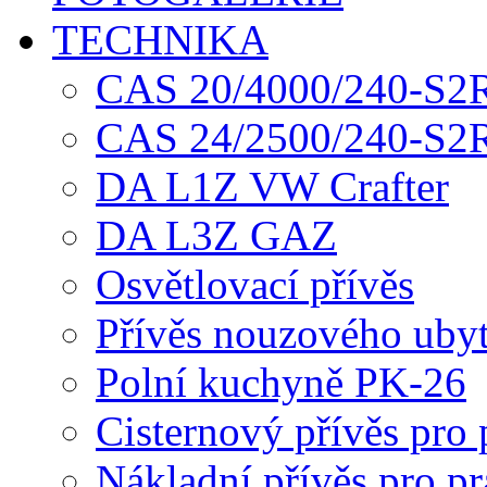
TECHNIKA
CAS 20/4000/240-S2R
CAS 24/2500/240-S2R
DA L1Z VW Crafter
DA L3Z GAZ
Osvětlovací přívěs
Přívěs nouzového uby
Polní kuchyně PK-26
Cisternový přívěs pro
Nákladní přívěs pro pr