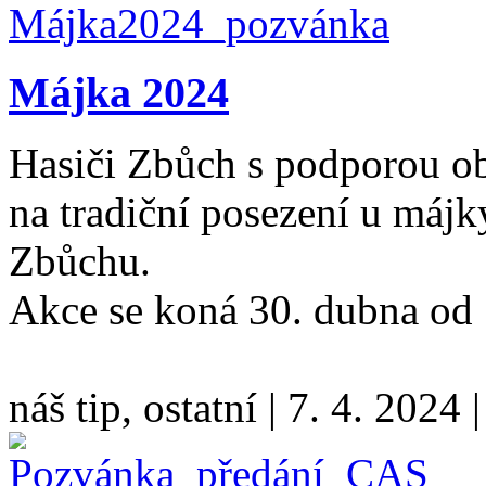
Májka 2024
Hasiči Zbůch s podporou ob
na tradiční posezení u májk
Zbůchu.
Akce se koná 30. dubna od
náš tip, ostatní
|
7. 4. 2024