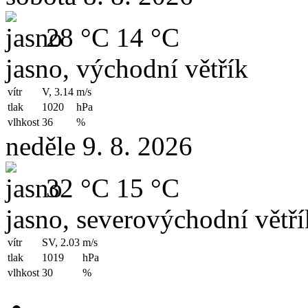
28 °C
14 °C
jasno, východní větřík
vítr
V, 3.14
m/s
tlak
1020
hPa
vlhkost
36
%
neděle 9. 8. 2026
32 °C
15 °C
jasno, severovýchodní větří
vítr
SV, 2.03
m/s
tlak
1019
hPa
vlhkost
30
%