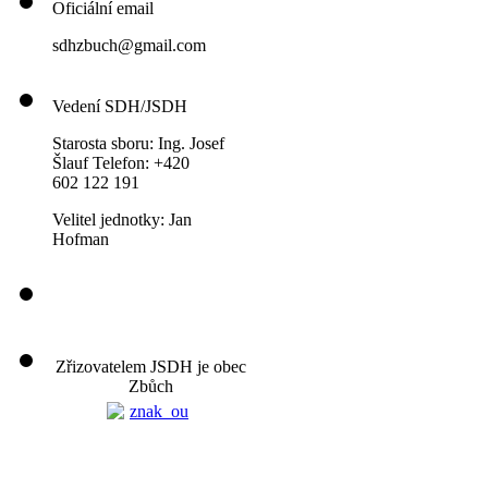
Oficiální email
sdhzbuch@gmail.com
Vedení SDH/JSDH
Starosta sboru: Ing. Josef
Šlauf Telefon: +420
602 122 191
Velitel jednotky: Jan
Hofman
Zřizovatelem JSDH je obec
Zbůch