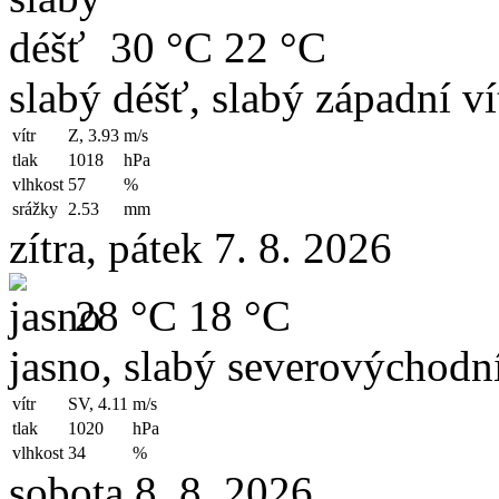
30 °C
22 °C
slabý déšť, slabý západní ví
vítr
Z, 3.93
m/s
tlak
1018
hPa
vlhkost
57
%
srážky
2.53
mm
zítra, pátek 7. 8. 2026
28 °C
18 °C
jasno, slabý severovýchodní
vítr
SV, 4.11
m/s
tlak
1020
hPa
vlhkost
34
%
sobota 8. 8. 2026