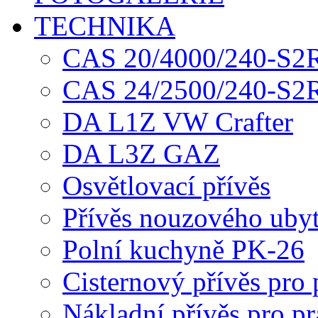
TECHNIKA
CAS 20/4000/240-S2R
CAS 24/2500/240-S2R
DA L1Z VW Crafter
DA L3Z GAZ
Osvětlovací přívěs
Přívěs nouzového uby
Polní kuchyně PK-26
Cisternový přívěs pro
Nákladní přívěs pro pr