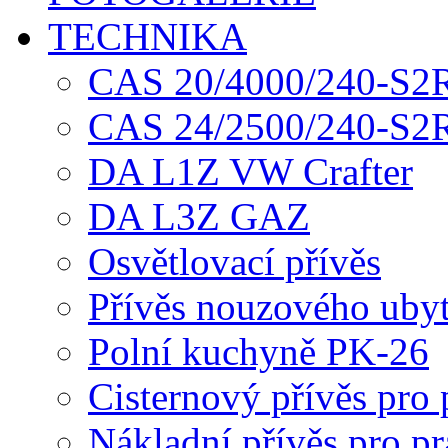
TECHNIKA
CAS 20/4000/240-S2R
CAS 24/2500/240-S2R
DA L1Z VW Crafter
DA L3Z GAZ
Osvětlovací přívěs
Přívěs nouzového uby
Polní kuchyně PK-26
Cisternový přívěs pro
Nákladní přívěs pro pr