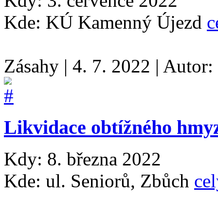
Kdy: 3. července 2022
Kde: KÚ Kamenný Újezd
c
Zásahy
|
4. 7. 2022
|
Autor:
Likvidace obtížného hmy
Kdy: 8. března 2022
Kde: ul. Seniorů, Zbůch
cel