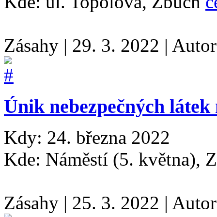
Kde: ul. Topolová, Zbůch
c
Zásahy
|
29. 3. 2022
|
Auto
Únik nebezpečných látek
Kdy: 24. března 2022
Kde: Náměstí (5. května),
Zásahy
|
25. 3. 2022
|
Auto