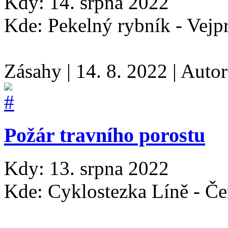
Kdy: 14. srpna 2022
Kde: Pekelný rybník - Vejp
Zásahy
|
14. 8. 2022
|
Auto
Požár travního porostu
Kdy: 13. srpna 2022
Kde: Cyklostezka Líně - Č