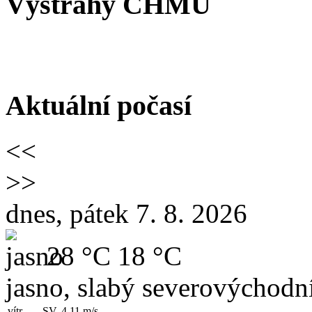
Výstrahy ČHMÚ
Aktuální počasí
<<
>>
dnes, pátek 7. 8. 2026
28 °C
18 °C
jasno, slabý severovýchodní
vítr
SV, 4.11
m/s