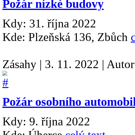
Požár nízké budovy
Kdy: 31. října 2022
Kde: Plzeňská 136, Zbůch
Zásahy
|
3. 11. 2022
|
Auto
Požár osobního automobil
Kdy: 9. října 2022
Kde: Úherce
celý text