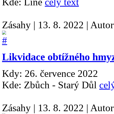
Kde: Líně
celý text
Zásahy
|
13. 8. 2022
|
Auto
Likvidace obtížného hmy
Kdy: 26. července 2022
Kde: Zbůch - Starý Důl
cel
Zásahy
|
13. 8. 2022
|
Auto