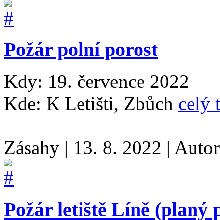
Požár polní porost
Kdy: 19. července 2022
Kde: K Letišti, Zbůch
celý 
Zásahy
|
13. 8. 2022
|
Auto
Požár letiště Líně (planý 