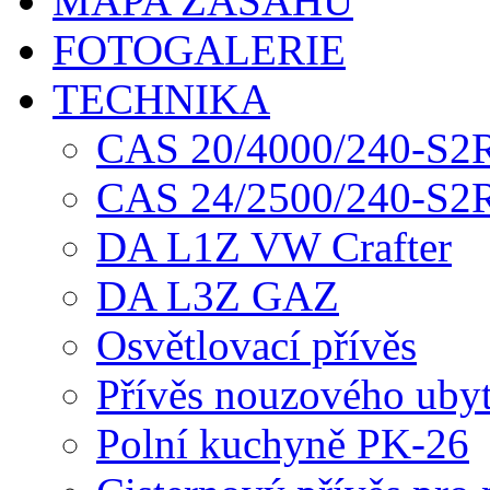
MAPA ZÁSAHŮ
FOTOGALERIE
TECHNIKA
CAS 20/4000/240-S2R
CAS 24/2500/240-S2R
DA L1Z VW Crafter
DA L3Z GAZ
Osvětlovací přívěs
Přívěs nouzového uby
Polní kuchyně PK-26