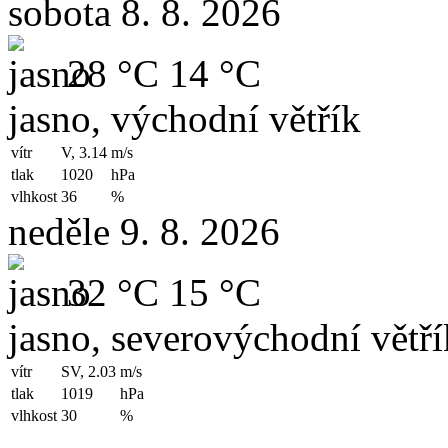
sobota 8. 8. 2026
28 °C
14 °C
jasno, východní větřík
vítr
V, 3.14
m/s
tlak
1020
hPa
vlhkost
36
%
neděle 9. 8. 2026
32 °C
15 °C
jasno, severovýchodní větří
vítr
SV, 2.03
m/s
tlak
1019
hPa
vlhkost
30
%