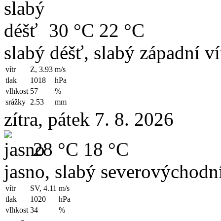
30 °C
22 °C
slabý déšť, slabý západní ví
vítr
Z, 3.93
m/s
tlak
1018
hPa
vlhkost
57
%
srážky
2.53
mm
zítra, pátek 7. 8. 2026
28 °C
18 °C
jasno, slabý severovýchodní
vítr
SV, 4.11
m/s
tlak
1020
hPa
vlhkost
34
%